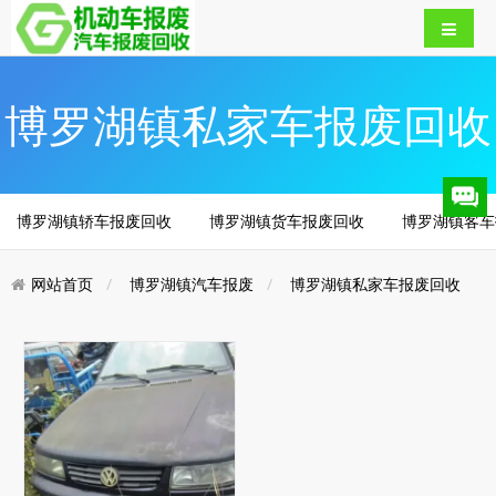
博罗湖镇私家车报废回收
博罗湖镇轿车报废回收
博罗湖镇货车报废回收
博罗湖镇客车
网站首页
博罗湖镇汽车报废
博罗湖镇私家车报废回收