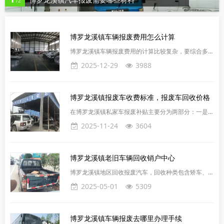
/2
博罗龙溪镇车辆报废费用怎么计算
博罗龙溪镇车辆报废费用的计算比较复杂，要综合多方
面因素。一般来说，根据《报废汽车回收管理办法》，
2025-12-29
3988
报废汽车收购价格按金属含量折算，参考当地废钢市场
价格计价。比如一辆普通汽车，整备质量约 1000kg，
扣除 15%杂质，废铁皮 2000 元/吨左右，中型以上废
博罗龙溪镇报废车收费标准，报废车回收价格
钢 2000/吨左右。拆一辆车，铁皮 415KG 乘以 0.6 元/
斤可得 249 元；发动机、变速箱等 150KG 乘以 1.8
在博罗龙溪镇私家车报废补贴主要分为两部分：一是机
元/斤为 270
动车报废残值，通常在1000-2000元之间，具体金额取
2025-11-24
3604
决于车型和地区；二是汽车以旧换新专项补贴，购车时
可申请15000-20000元现金补贴，但需在2024年12月
30日前完成。非法报废不仅面临罚款，还可能导致车
博罗龙溪镇老旧车辆回收销户中心
辆无法注销、新车无法上牌等问题。博罗龙溪镇正加大
打击非法回收力度，简化报废流程，鼓励车主依法报
博罗龙溪镇地区回收报废汽车，回收种类包含矫车、面
废，保障合法权益。博罗龙溪镇报废车回收流程和所需
包车、货车、吉普、中巴、大巴、商务车、工程用车
2025-05-01
5309
材料‌：报废车
等，一个电话上门拖车，最快30分钟上门拖车，正规
车辆报废注销，15个工作日出证。博罗龙溪镇汽车报
废保留指标更新、报废小车多少钱货车报废客车报废多
博罗龙溪镇车辆报废去哪里办理手续
少钱报价咨询、机动车报废要什么资料、如何办理报废