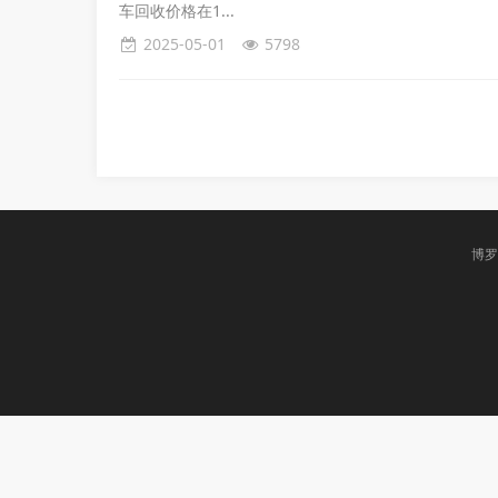
车回收价格在1...
2025-05-01
5798
博罗