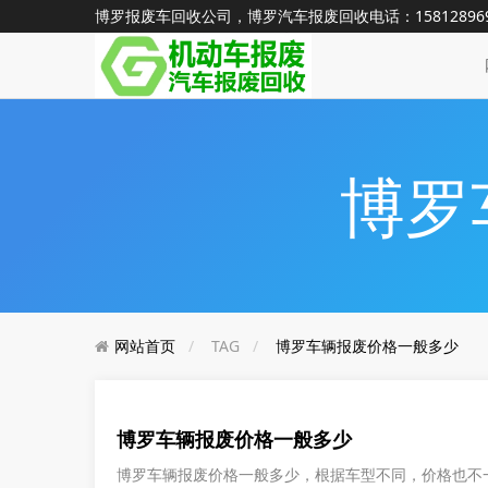
博罗报废车回收公司，博罗汽车报废回收电话：1581289
博罗
网站首页
TAG
博罗车辆报废价格一般多少
博罗车辆报废价格一般多少
博罗车辆报废价格一般多少，根据车型不同，价格也不一样的，