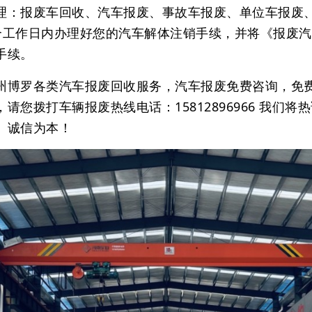
理：报废车回收、汽车报废、事故车报废、单位车报废
0个工作日内办理好您的汽车解体注销手续，并将《报废
手续。
州博罗各类汽车报废回收服务，汽车报废免费咨询，免
您拨打车辆报废热线电话：15812896966 我们
、诚信为本！