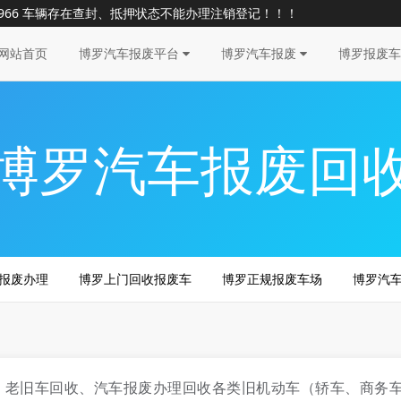
6966 车辆存在查封、抵押状态不能办理注销登记！！！
网站首页
博罗汽车报废平台
博罗汽车报废
博罗报废
博罗汽车报废回
报废办理
博罗上门回收报废车
博罗正规报废车场
博罗汽
、老旧车回收、汽车报废办理回收各类旧机动车（轿车、商务