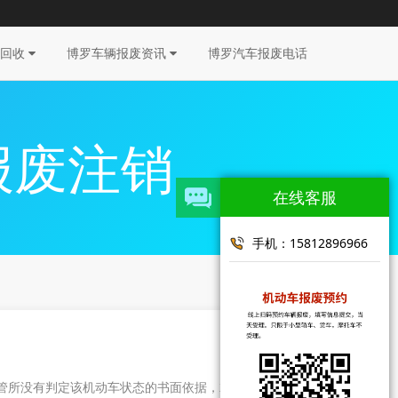
车回收
博罗车辆报废资讯
博罗汽车报废电话
报废注销
在线客服
手机：15812896966
管所没有判定该机动车状态的书面依据，就不会给你办