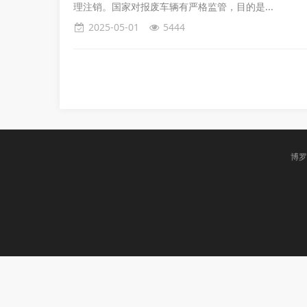
理注销。国家对报废车辆有严格监管，目的是...
2025-05-01
5444
博罗