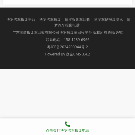
博罗汽车报废平台
博罗汽车报废
博罗报废车回收
博罗车辆报废资讯
博
罗汽车报废电话
广东国聚报废车回收有限公司博罗报废车回收平台 版权所有 翻版必究
联系电话：158-1289-6966
粤ICP备2024200944号-2
Powered By 盘企CMS 3.4.2
盘企CMS
点击拨打博罗汽车报废电话