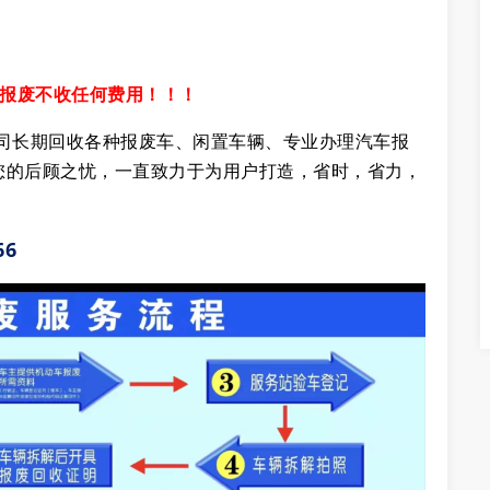
报废不收任何费用！！！
公司长期回收各种报废车、闲置车辆、专业办理汽车报
您的后顾之忧，一直致力于为用户打造，省时，省力，
66