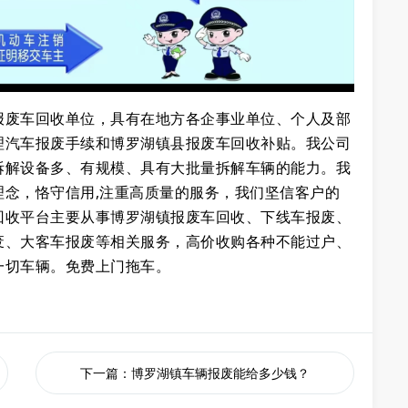
报废车回收单位，具有在地方各企事业单位、个人及部
理汽车报废手续和博罗湖镇县报废车回收补贴。我公司
拆解设备多、有规模、具有大批量拆解车辆的能力。我
念，恪守信用,注重高质量的服务，我们坚信客户的
回收平台主要从事博罗湖镇报废车回收、下线车报废、
废、大客车报废等相关服务，高价收购各种不能过户、
一切车辆。免费上门拖车。
下一篇：博罗湖镇车辆报废能给多少钱？