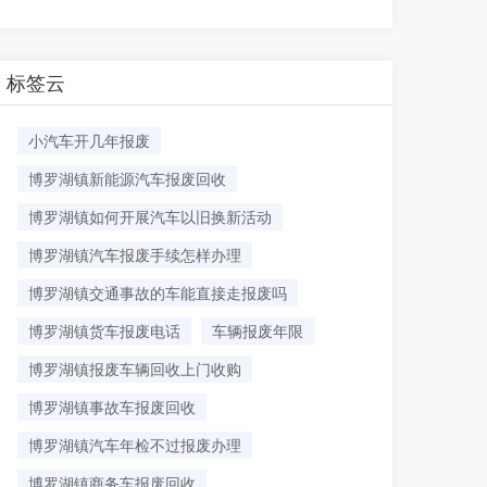
标签云
小汽车开几年报废
博罗湖镇新能源汽车报废回收
博罗湖镇如何开展汽车以旧换新活动
博罗湖镇汽车报废手续怎样办理
博罗湖镇交通事故的车能直接走报废吗
博罗湖镇货车报废电话
车辆报废年限
博罗湖镇报废车辆回收上门收购
博罗湖镇事故车报废回收
博罗湖镇汽车年检不过报废办理
博罗湖镇商务车报废回收